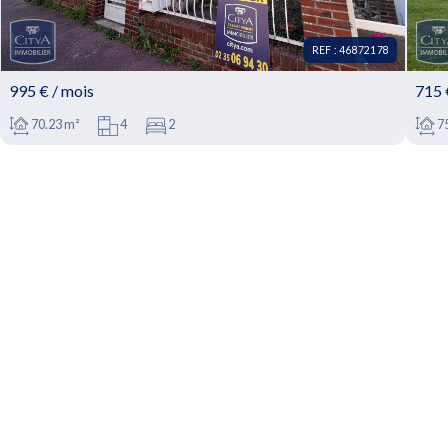
REF : 46872178
995 € / mois
715 
70.23 m²
4
2
75
REF : 46872178 - Maison à louer • 4 pièces • 2
R
chambres • 70.23m²
c
À LOUER : Maison T4 située à Dieppe, dans le
À L
département de la Seine-Maritime, code postal
Déc
76200....