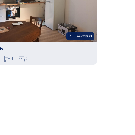
REF : 44702098
is
4
2
44702098 - Maison à louer • 4 pièces • 2
es • 38.57m²
 Appartement T2 à Dieppe, située dans un
alme et proche du centre-ville....