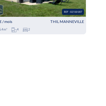
REF : 02510187
€ / mois
THIL MANNEVILLE
.4 m²
4
2
EF : 02510187 - Maison à louer • 4 pièces • 2
hambres • 75.4m² • THIL MANNEVILLE
OUER : Maison T4 à Thil-Manneville, 76730.
ouvrez cette charmante maison indépendante,...