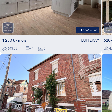
REF : 46462167
1 250 € / mois
LUNERAY
620 
143.58 m²
4
3
47
REF : 46462167 - Maison à louer • 4 pièces • 3
R
chambres • 143.58m² • LUNERAY
c
À LOUER : Maison T4 située à Luneray, dans le
À L
département de la Seine-Maritime (76810). Ce bien...
com