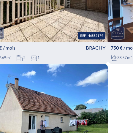
REF : 46882179
€ / mois
BRACHY
750 € / mo
.69 m²
2
1
38.57 m²
EF : 46882179 - Maison à louer • 2 pièces • 1
REF : 
hambre • 47.69m² • BRACHY
chambr
OUER : Maison T2 située dans la charmante
À LOUER :
mune de Brachy, dans le département de la...
quartier c