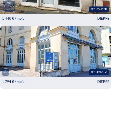
REF : 03490242
1 440 € / mois
DIEPPE
REF : 03490242 - DIEPPE
Idéalement situé dans la rue commerçante de Dieppe, local
commercial comprenant : boutique sur...
REF : 46280166
1 794 € / mois
DIEPPE
REF : 46280166 - DIEPPE
A LOUER - Local commercial à Dieppe (76200) Nous vous
proposons la location d'un local...