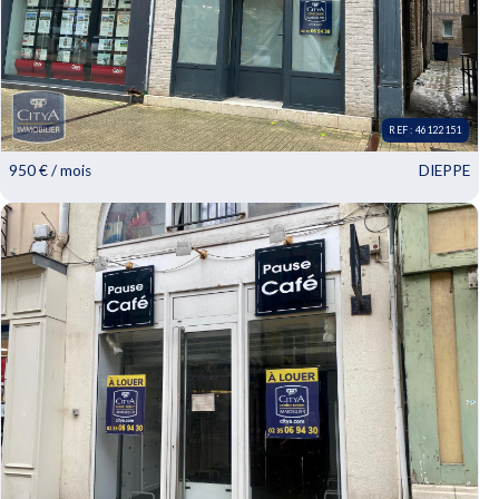
REF : 46122151
950 € / mois
DIEPPE
REF : 46122151 - DIEPPE
À LOUER : Local commercial de 28 m² idéalement situé à Dieppe,
dans le code postal 76200. Ce bien...